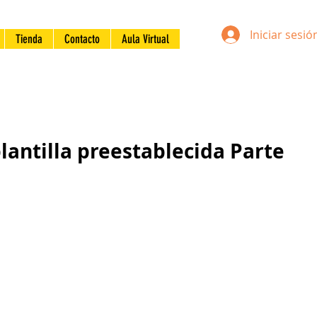
Iniciar sesió
Tienda
Contacto
Aula Virtual
plantilla preestablecida Parte