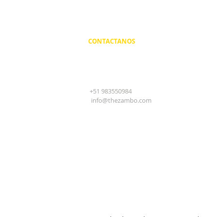
CONTACTANOS
+51 983550984
info@thezambo.com