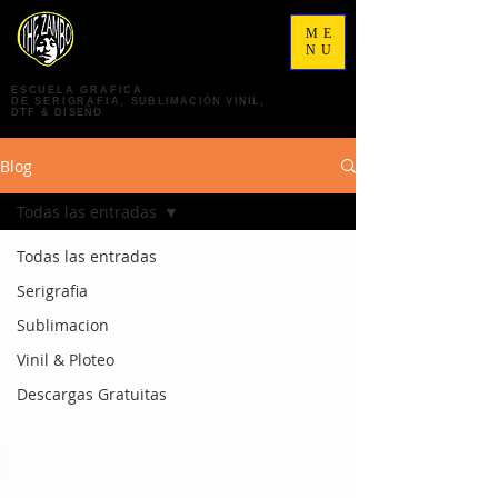
ME
NU
ESCUELA GRAFICA
DE
SERIGRAFIA,
SUBLIMACIÓN VINIL,
DTF & DISEÑO
Blog
Todas las entradas
Todas las entradas
Serigrafia
Sublimacion
Vinil & Ploteo
Descargas Gratuitas